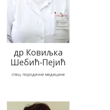
др Ковиљка
Шебић-Пејић
спец. породичне медицине