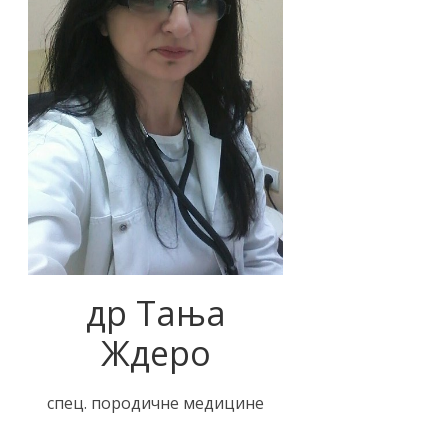
др Тања
Ждеро
спец. породичне медицине