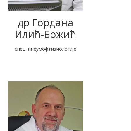
др Гордана
Илић-Божић
спец. пнеумофтизиологије