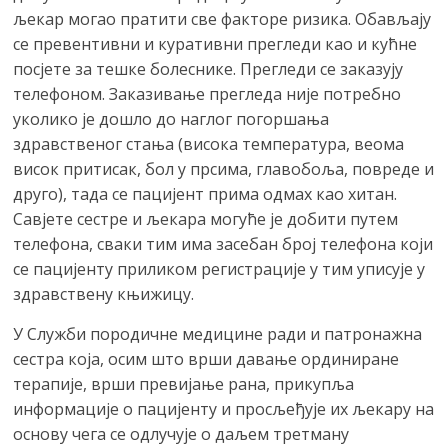
љекар могао пратити све факторе ризика. Обављају
се превентивни и куративни прегледи као и кућне
посјете за тешке болеснике. Прегледи се заказују
телефоном. Заказивање прегледа није потребно
уколико је дошло до наглог погоршања
здравственог стања (висока температура, веома
висок притисак, бол у прсима, главобоља, повреде и
друго), тада се пацијент прима одмах као хитан.
Савјете сестре и љекара могуће је добити путем
телефона, сваки тим има засебан број телефона који
се пацијенту приликом регистрације у тим уписује у
здравствену књижицу.
У Служби породичне медицине ради и патронажна
сестра која, осим што врши давање ординиране
терапије, врши превијање рана, прикупља
информације о пацијенту и просљеђује их љекару на
основу чега се одлучује о даљем третману