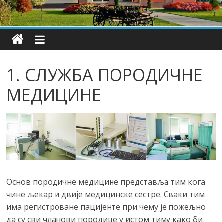
1. СЛУЖБА ПОРОДИЧНЕ
МЕДИЦИНЕ
Основ породичне медицине представља тим кога
чине љекар и двије медицинске сестре. Сваки тим
има регистроване пацијенте при чему је пожељно
да су сви чланови породице у истом тиму како би