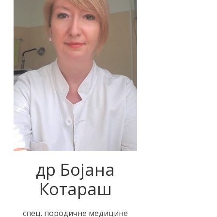
др Бојана
Котараш
спец. породичне медицине