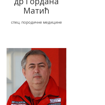
др Гордана
Матић
спец. породичне медицине