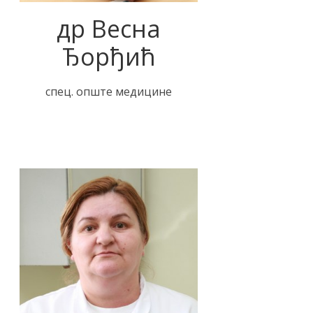
др Весна
Ђорђић
спец. опште медицине