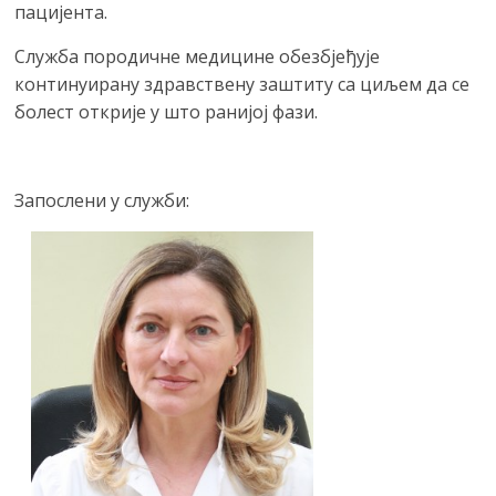
пацијента.
Служба породичне медицине обезбјеђује
континуирану здравствену заштиту са циљем да се
болест открије у што ранијој фази.
Запослени у служби: