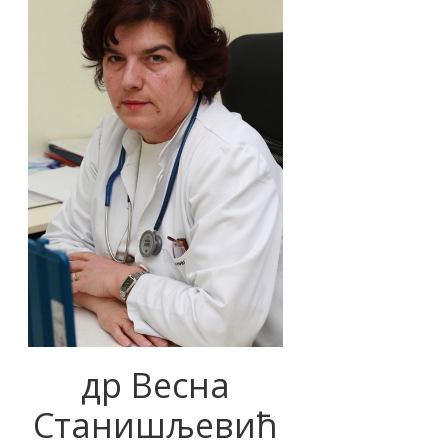
др Весна
Станишљевић