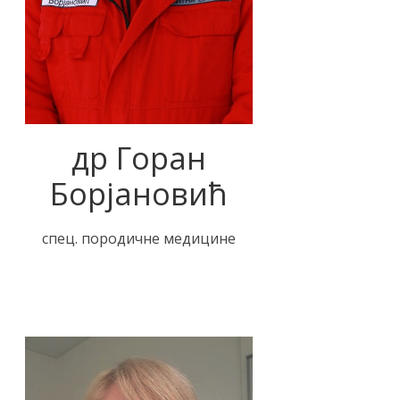
др Горан
Борјановић
спец. породичне медицине