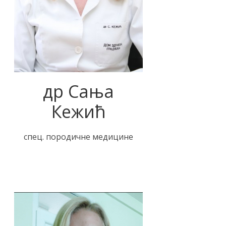
др Сања
Кежић
спец. породичне медицине