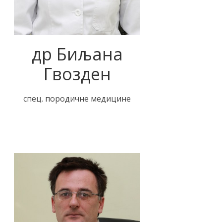
др Биљана
Гвозден
спец. породичне медицине