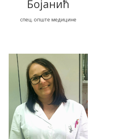
Бојанић
спец. опште медицине