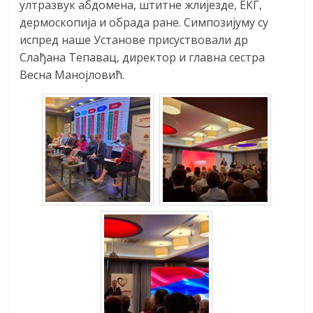
ултразвук абдомена, штитне жлијезде, ЕКГ,
дермоскопија и обрада ране. Симпозијуму су
испред наше Установе присуствовали др
Слађана Тепавац, директор и главна сестра
Весна Манојловић.