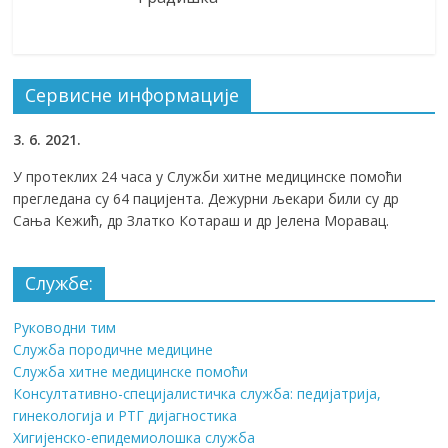
Сервисне информације
3
. 6. 2021.
У протеклих 24 часа у Служби хитне медицинске помоћи
прегледана су 64 пацијента. Дежурни љекари били су др
Сања Кежић, др Златко Котараш и др Јелена Моравац.
Службе:
Руководни тим
Служба породичне медицине
Служба хитне медицинске помоћи
Консултативно-специјалистичка служба: педијатрија,
гинекологија и РТГ дијагностика
Хигијенско-епидемиолошка служба