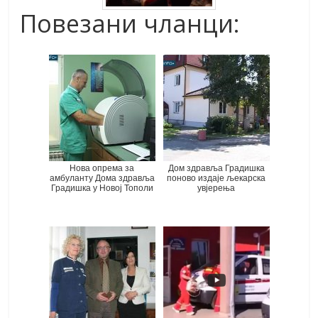
Повезани чланци:
Нова опрема за
Дом здравља Градишка
амбуланту Дома здравља
поново издаје љекарска
Градишка у Новој Тополи
увјерења