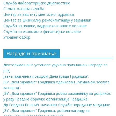
Служба лабораторијске дијагностике
Стоматолошка служба
Центар за заштиту менталног здравља
Центар за физикалну рехабилитацију у заједници
Служба за правне, кадровске и опште послове
Служба за економско-финансијске послове
Управни одбор
Награде и признања:
Докторима наше установе уручена признања и награде за
рад.
Јавна признања поводом Дана града Градишка“.
ЈЗУ „Дом здравља“ Градишка одликован „Медаљом заслуга
за народ“.
ЈЗУ „Дом здравља“ Градишка добио захвалницу за допринос
у раду Градске борачке организације Градишка.
Др Гордана Бојанић, начелник Службе породичне медицине
ЈЗУ „Дом здравља“ Градишка, добила награду за