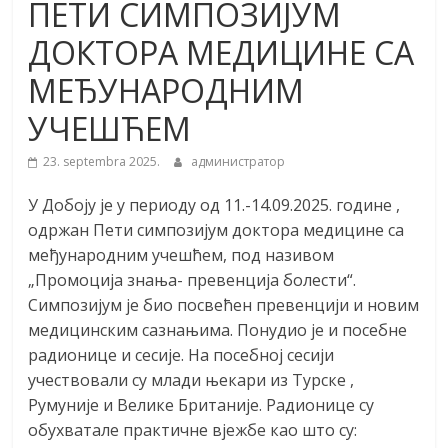
ПЕТИ СИМПОЗИЈУМ
ДОКТОРА МЕДИЦИНЕ СА
МЕЂУНАРОДНИМ
УЧЕШЋЕМ
23. septembra 2025.
администратор
У Добоју је у периоду од 11.-14.09.2025. године ,
одржан Пети симпозијум доктора медицине са
међународним учешћем, под називом
„Промоција знања- превенција болести“.
Симпозијум је био посвећен превенцији и новим
медицинским сазнањима. Понудио је и посебне
радионице и сесије. На посебној сесији
учествовали су млади њекари из Турске ,
Румуније и Велике Британије. Радионице су
обухватале практичне вјежбе као што су: