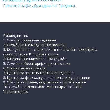
организацију здравствене службе.
Признање за ЈЗУ „Дом здравља“ Градишка.
Руководни тим
1. Служба породичне медицине
2. Служба хитне медицинске помоћи
3. Консултативно-специјалистичка служба: педијатрија,
гинекологија и РТГ дијагностика
4. Хигијенско-епидемиолошка служба
5. Служба лабораторијске дијагностике
6. Стоматолошка служба
7. Центар за заштиту менталног здравља
8. Центар за физикалну рехабилитацију у заједници
9. Служба за правне, кадровске и опште послове
10. Служба за економско-финансијске послове
Управни одбор